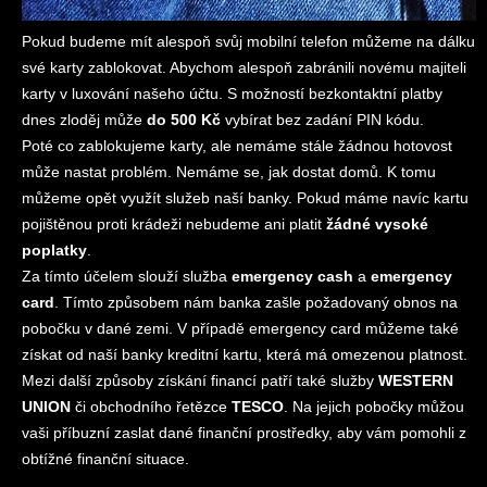
Pokud budeme mít alespoň svůj mobilní telefon můžeme na dálku
své karty zablokovat. Abychom alespoň zabránili novému majiteli
karty v luxování našeho účtu. S možností bezkontaktní platby
dnes zloděj může
do 500 Kč
vybírat bez zadání PIN kódu.
Poté co zablokujeme karty, ale nemáme stále žádnou hotovost
může nastat problém. Nemáme se, jak dostat domů. K tomu
můžeme opět využít služeb naší banky. Pokud máme navíc kartu
pojištěnou proti krádeži nebudeme ani platit
žádné vysoké
poplatky
.
Za tímto účelem slouží služba
emergency cash
a
emergency
card
. Tímto způsobem nám banka zašle požadovaný obnos na
pobočku v dané zemi. V případě emergency card můžeme také
získat od naší banky kreditní kartu, která má omezenou platnost.
Mezi další způsoby získání financí patří také služby
WESTERN
UNION
či obchodního řetězce
TESCO
. Na jejich pobočky můžou
vaši příbuzní zaslat dané finanční prostředky, aby vám pomohli z
obtížné finanční situace.