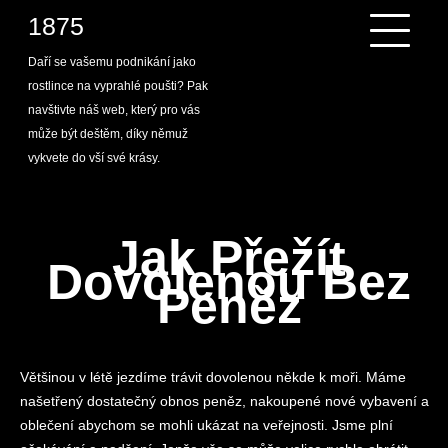
Skip
1875
to
content
Daří se vašemu podnikání jako
rostlince na vyprahlé poušti? Pak
navštivte náš web, který pro vás
může být deštěm, díky němuž
vykvete do vší své krásy.
Jak Přežít
Dovolenou Bez
Peněz
Většinou v létě jezdíme trávit dovolenou někde k moři. Máme
našetřený dostatečný obnos peněz, nakoupené nové vybavení a
oblečení abychom se mohli ukázat na veřejnosti. Jsme plní