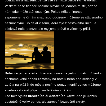
očekávání a nadšení. Jenže vše se může velice rychle obrátit.
Veškeré naše finance nosíme hlavně na jednom místě, což se
nám také může stát osudným. Pokud někde finance
zapomeneme či nám snad jsou odcizeny můžeme se stát snadno
bezmocnými. Co dělat v zemi, která žije z cestovního ruchu a
očekává naše peníze, ale my jsme právě o všechny přišli.
Důležité je neukládat finance pouze na jedno místo
. Pokud si
necháme větší obnos zamčený na hotelu nebo pod sedadly v
autě a na pláž či do města nosíme pouze menší obnos můžeme
snadno zabránit případným fatálním ztrátám.
Lze také využít
kreditních či debetních karet
. Zde je uložen
dostatečně velký obnos, ale zároveň bezpečně skrytý.