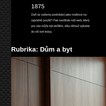
Skip
1875
to
content
Daří se vašemu podnikání jako rostlince na
vyprahlé poušti? Pak navštivte náš web, který
pro vás může být deštěm, díky němuž vykvete
do vší své krásy.
Rubrika:
Dům a byt