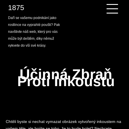
Skip
1875
to
content
Daří se vašemu podnikání jako
rostlince na vyprahlé poušti? Pak
navštivte náš web, který pro vás
může být deštěm, díky němuž
vykvete do vší své krásy.
Účinná Zbraň
Proti Inkoustu
Chtěli byste si nechat vymazat obrázek vytvořený inkoustem na
vašem těle, ale bojíte se toho, že to bude bolet? Nechcete